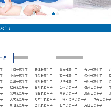
长葛生子
产品
子
上海长葛生子
天津长葛生子
重庆长葛生子
吉林长葛生子
子
中山长葛生子
汕头长葛生子
南宁长葛生子
柳州长葛生子
子
常州长葛生子
郑州长葛生子
洛阳长葛生子
长沙长葛生子
子
绍兴长葛生子
台州长葛生子
温州长葛生子
杭州长葛生子
子
潍坊长葛生子
烟台长葛生子
青岛长葛生子
济南长葛生子
子
大庆长葛生子
哈尔滨长葛生子
呼和浩特长葛生子
包头长葛生子
子
贵阳长葛生子
合肥长葛生子
西宁长葛生子
海口长葛生子