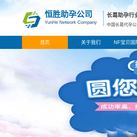
恒胜助孕公司
长葛助孕行
YunHe Network Company
中国长葛代孕公
首页
关于我们
NF宝贝国