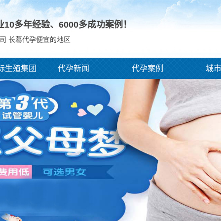
业10多年经验、
6000
多成功案例！
司 长葛代孕便宜的地区
际生殖集团
代孕新闻
代孕案例
城